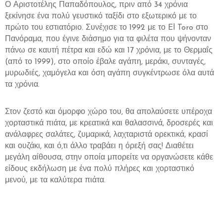
Ο Αριστοτέλης Παπαδόπουλος, πριν από 34 χρόνια
ξεκίνησε ένα πολύ γευστικό ταξίδι στο εξωτερικό με το
πρώτο του εστιατόριο. Συνέχισε το 1992 με το El Toro στο
Πανόραμα, που έγινε διάσημο για τα φιλέτα που ψήνονταν
πάνω σε καυτή πέτρα και εδώ και 17 χρόνια, με το Θερμαΐς
(από το 1999), στο οποίο έβαλε αγάπη, μεράκι, συνταγές,
μυρωδιές, χαμόγελα και όση αγάπη συγκέντρωσε όλα αυτά
τα χρόνια.
Στον ζεστό και όμορφο χώρο του, θα απολαύσετε υπέροχα
χορταστικά πιάτα, με κρεατικά και θαλασσινά, δροσερές και
ανάλαφρες σαλάτες, ζυμαρικά, λαχταριστά ορεκτικά, κρασί
και ουζάκι, και ό,τι άλλο τραβάει η όρεξή σας! Διαθέτει
μεγάλη αίθουσα, στην οποία μπορείτε να οργανώσετε κάθε
είδους εκδήλωση με ένα πολύ πλήρες και χορταστικό
μενού, με τα καλύτερα πιάτα.