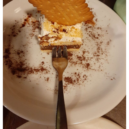
B
L
O
G
Μ
Α
Σ
Ε
Π
Ι
Κ
Ο
Ι
Ν
Ω
Ν
Ι
Α