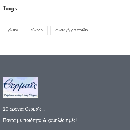
Tags
γλυκό
εύκολο
συνταγή για παιδιά
20 χρόνια Θερμαϊς….
Πάντα με ποιότητα & χαμηλές τιμές!