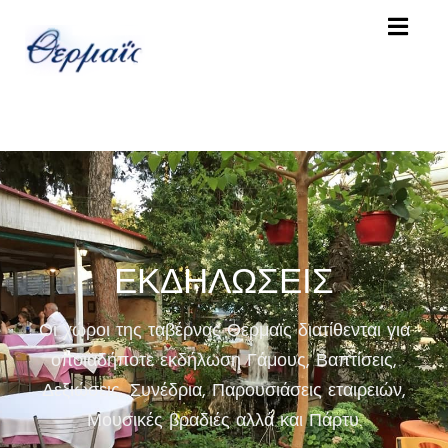
Α
Ρ
Χ
Ι
Κ
Η
Κ
Ρ
ΕΚΔΗΛΩΣΕΙΣ
Α
Τ
Οι χώροι της ταβέρνας Θερμαϊς διατίθενται για
Η
οποιαδήποτε εκδήλωση Γάμους, Βαπτίσεις,
Σ
Ε
Δεξιώσεις, Συνέδρια, Παρουσιάσεις εταιρειών,
Ι
Μουσικές βραδιές αλλά και Πάρτυ.
Σ