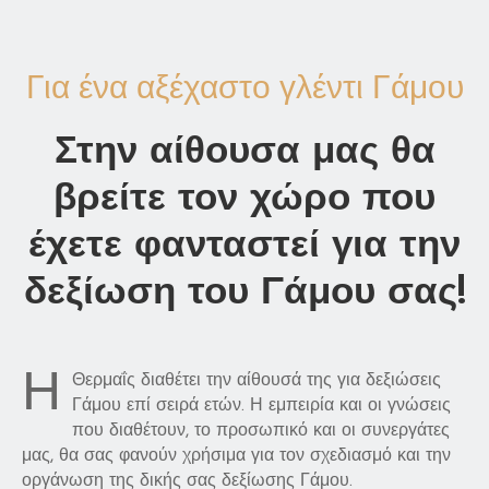
B
L
O
Για ένα αξέχαστο γλέντι Γάμου
G
Μ
Α
Στην αίθουσα μας θα
Σ
βρείτε τον χώρο που
Ε
Π
έχετε φανταστεί για την
Ι
Κ
δεξίωση του Γάμου σας!
Ο
Ι
Ν
Η
Θερμαΐς διαθέτει την αίθουσά της για δεξιώσεις
Ω
Γάμου επί σειρά ετών. Η εμπειρία και οι γνώσεις
Ν
που διαθέτουν, το προσωπικό και οι συνεργάτες
Ι
μας, θα σας φανούν χρήσιμα για τον σχεδιασμό και την
Α
οργάνωση της δικής σας δεξίωσης Γάμου.