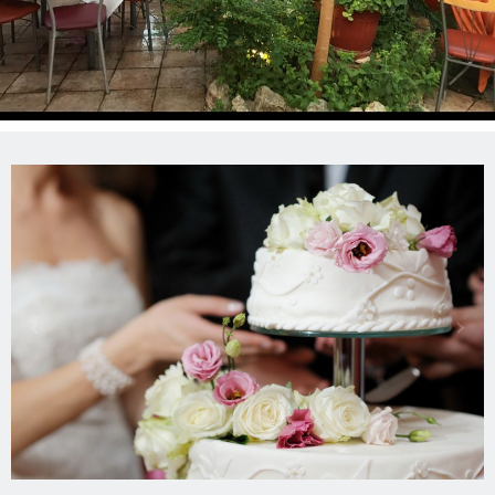
Ε
Κ
Δ
Η
Λ
Ω
Σ
Ε
Ι
Σ
Μ
‹
›
Ε
Ν
Ο
Υ
Τ
Ο